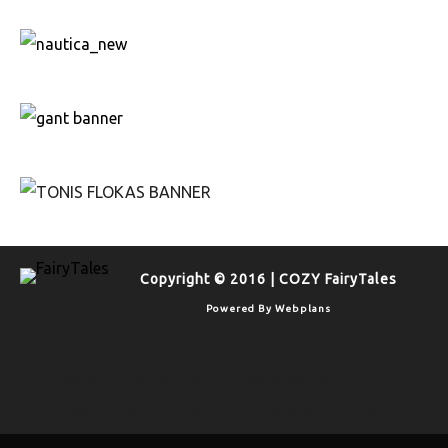
Copyright © 2016 | COZY FairyTales
Powered By
Webplans
http://bs.serving-sys.com/serving/adServer.bs?
cn=display&c=19&mc=imp&pli=20338680&PluID=0&ord=
[timestamp]&rtu=-1 http://bs.serving-