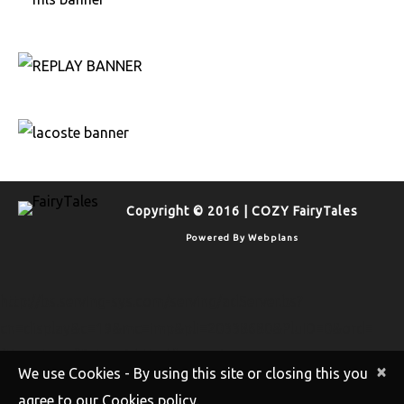
Copyright © 2016 | COZY FairyTales
Powered By
Webplans
http://bs.serving-sys.com/serving/adServer.bs?
cn=display&c=19&mc=imp&pli=20338680&PluID=0&ord=
[timestamp]&rtu=-1 http://bs.serving-
×
We use Cookies - By using this site or closing this you
sys.com/serving/adServer.bs?
agree to our Cookies policy.