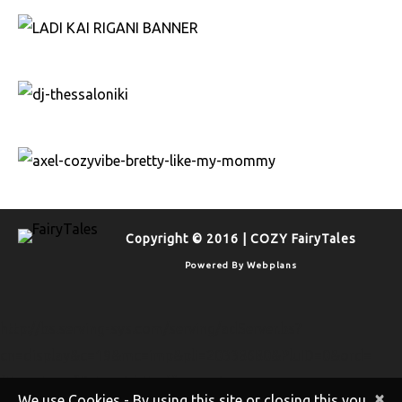
Copyright © 2016 | COZY FairyTales
Powered By
Webplans
http://bs.serving-sys.com/serving/adServer.bs?
cn=display&c=19&mc=imp&pli=20338680&PluID=0&ord=
[timestamp]&rtu=-1 http://bs.serving-
×
We use Cookies - By using this site or closing this you