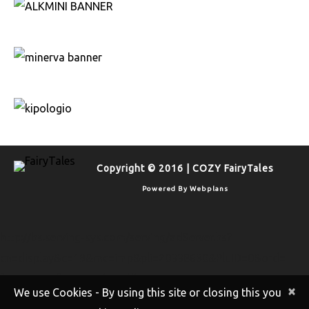
Copyright © 2016 | COZY FairyTales
Powered By
Webplans
http://bs.serving-sys.com/serving/adServer.bs?
cn=display&c=19&mc=imp&pli=20338680&PluID=0&ord=
[timestamp]&rtu=-1 http://bs.serving-
×
We use Cookies - By using this site or closing this you
sys.com/serving/adServer.bs?