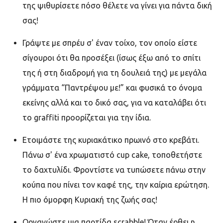
της ψιθυρίσετε πόσο θέλετε να γίνει για πάντα δική
σας!
Γράψτε με σπρέυ σ' έναν τοίχο, τον οποίο είστε
σίγουροι ότι θα προσέξει (ίσως έξω από το σπίτι
της ή στη διαδρομή για τη δουλειά της) με μεγάλα
γράμματα “Παντρέψου με!” και φυσικά το όνομα
εκείνης αλλά και το δικό σας, για να καταλάβει ότι
το graffiti προορίζεται για την ίδια.
Ετοιμάστε της κυριακάτικο πρωινό στο κρεβάτι.
Πάνω σ' ένα χρωματιστό cup cake, τοποθετήστε
το δαχτυλίδι. Φροντίστε να τυπώσετε πάνω στην
κούπα που πίνει τον καφέ της, την καίρια ερώτηση.
Η πιο όμορφη Κυριακή της ζωής σας!
Οργανώστε μια παρτίδα scrabble! Όταν έρθει η