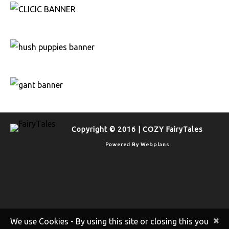
Copyright © 2016 | COZY FairyTales
Powered By
Webplans
http://bs.serving-sys.com/serving/adServer.bs?
cn=display&c=19&mc=imp&pli=20338680&PluID=0&ord=
[timestamp]&rtu=-1 http://bs.serving-
×
We use Cookies - By using this site or closing this you
sys.com/serving/adServer.bs?