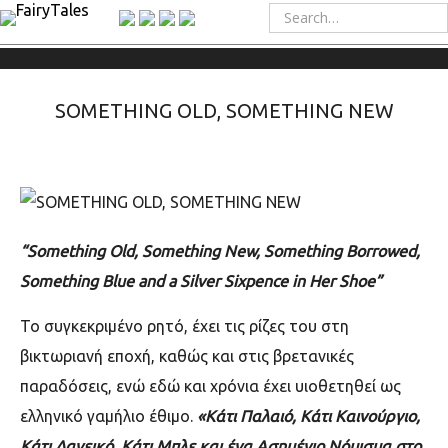
SOMETHING OLD, SOMETHING NEW
“
Something
Old
,
Something
New
,
Something
Borrowed,
Something
Blue
and
a
Silver
Sixpence
in
Her
Shoe
”
Το συγκεκριμένο ρητό, έχει τις ρίζες του στη
βικτωριανή εποχή, καθώς και στις βρετανικές
παραδόσεις, ενώ εδώ και χρόνια έχει υιοθετηθεί ως
ελληνικό γαμήλιο έθιμο.
«Κάτι Παλαιό, Κάτι Καινούργιο,
Κάτι Δανεικό, Κάτι Μπλε και ένα Ασημένιο Νόμισμα στο