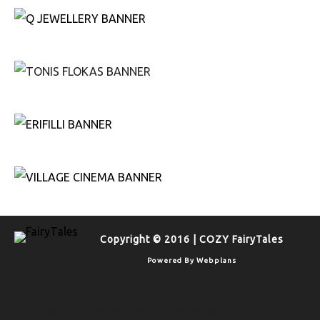
Copyright © 2016 | COZY FairyTales
Powered By
Webplans
http://bs.serving-sys.com/serving/adServer.bs?