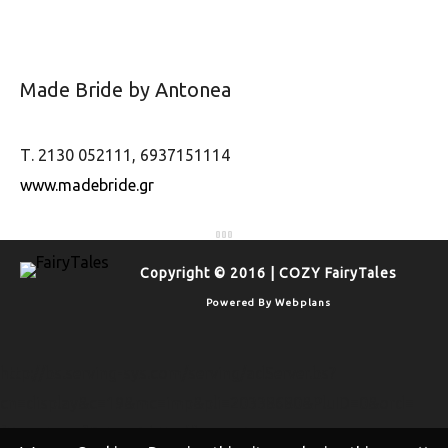
Made Bride by Antonea
Τ. 2130 052111, 6937151114
www.madebride.gr
Copyright © 2016 | COZY FairyTales
Powered By
Webplans
http://bs.serving-sys.com/serving/adServer.bs?
cn=display&c=19&mc=imp&pli=20338680&PluID=0&ord=
[timestamp]&rtu=-1 http://bs.serving-