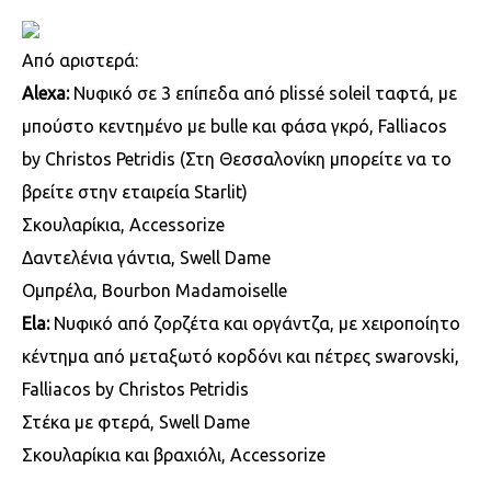
Aπό αριστερά:
Alexa:
Νυφικό σε 3 επίπεδα από plissé soleil ταφτά, με
μπούστο κεντημένο με bulle και φάσα γκρό, Falliacos
by Christos Petridis (Στη Θεσσαλονίκη μπορείτε να το
βρείτε στην εταιρεία Starlit)
Σκουλαρίκια, Accessorize
Δαντελένια γάντια, Swell Dame
Ομπρέλα, Bourbon Madamoiselle
Ela:
Νυφικό από ζορζέτα και οργάντζα, με χειροποίητο
κέντημα από μεταξωτό κορδόνι και πέτρες swarovski,
Falliacos by Christos Petridis
Στέκα με φτερά, Swell Dame
Σκουλαρίκια και βραχιόλι, Accessorize