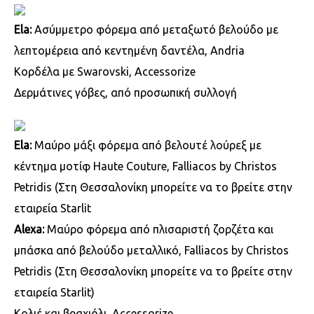
Ela:
Ασύμμετρο φόρεμα από μεταξωτό βελούδο με
λεπτομέρεια από κεντημένη δαντέλα, Andria
Κορδέλα με Swarovski, Accessorize
Δερμάτινες γόβες, από προσωπική συλλογή
Ela:
Μαύρο μάξι φόρεμα από βελουτέ λούρεξ με
κέντημα μοτίφ Haute Couture, Falliacos by Christos
Petridis (Στη Θεσσαλονίκη μπορείτε να το βρείτε στην
εταιρεία Starlit
Alexa:
Μαύρο φόρεμα από πλισαριστή ζορζέτα και
μπάσκα από βελούδο μεταλλικό, Falliacos by Christos
Petridis (Στη Θεσσαλονίκη μπορείτε να το βρείτε στην
εταιρεία Starlit)
Κολιέ και βραχιόλι, Accessorize