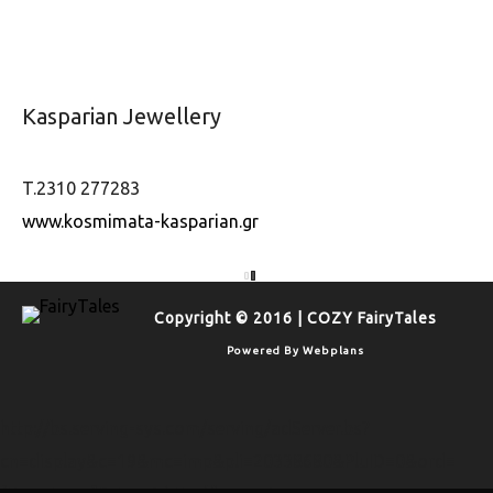
Kasparian Jewellery
T.2310 277283
www.kosmimata-kasparian.gr
Copyright © 2016 | COZY FairyTales
Powered By
Webplans
http://bs.serving-sys.com/serving/adServer.bs?
cn=display&c=19&mc=imp&pli=20338680&PluID=0&ord=