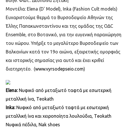
Βοηθ. Φωτ.: Δέσποινα Ζητάκη
Μοντέλα: Elena (D' Model), Inka (Fashion Cult models)
Ευχαριστούμε θερμά το Βυρσοδεψείο Αθηνών της
Έλλης Παπακωνσταντίνου και της ομάδας της OΔC
Ensemble, στο Βοτανικό, για την ευγενική παραχώρηση
του χώρου. Υπήρξε το μεγαλύτερο Βυρσοδεψείο των
Βαλκανίων κατά τον 19ο αιώνα, εξαιρετικής ομορφιάς
και ιστορικής σημασίας για αυτό και έχει κριθεί
διατηρητέο. (
www.vyrsodepseio.com
)
Elena:
Νυφικό από μεταξωτό ταφτά με εσωτερική
μεταλλική ίνα, Τeokath
Inka:
Νυφικό από μεταξωτό ταφτά με εσωτερική
μεταλλική ίνα και χειροποίητα λουλούδια, Τeokath
Νυφικά πέδιλα, Nak shoes