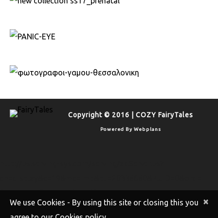
Copyright © 2016 | COZY FairyTales
Powered By
Webplans
http://bs.serving-sys.com/serving/adServer.bs?
cn=display&c=19&mc=imp&pli=20338680&PluID=0&ord=
[timestamp]&rtu=-1 http://bs.serving-
×
We use Cookies - By using this site or closing this you
sys.com/serving/adServer.bs?
agree to our Cookies policy.