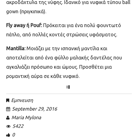
ακροδάχτυλα της νύφης.
Ιδανικό για
νυφικά τύπου ball
gown
(πριγκιπικά).
Fly away ή Pouf:
Πρόκειται για ένα
πολύ φουντωτό
πέπλο,
από πολλές κοντές στρώσεις υφάσµατος.
Mantilla:
Μοιάζει με την
ισπανική µαντίλα
και
αποτελείται
από ένα φύλλο µαλακή
ς
δαντέλα
ς
που
αγκαλιάζει πρόσωπο και ώµους.
Προσθέτει μια
ρομαντική αύρα σε κάθε νυφικό.
Εμπνευση
September 29, 2016
Maria Mylona
5422
0