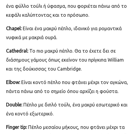
ένα φύλλο τούλι ή ύφασμα, που φοριέται πάνω από το
κεφάλι καλύπτοντας και το πρόσωπο.
Chapel:
Είναι ένα μακρύ πέπλο, ιδανικό για ρομαντικά
νυφικά με μακριά ουρά.
Cathedral:
Το πιο µακρύ
πέπλο. Θα το έχετε δει σε
διάσημους γάμους όπως εκείνον του πρίγκιπα
William
και της δούκισσας του
Cambridge.
Elbow:
Είναι κοντό πέπλο που φτάνει μέχρι
τον αγκώνα,
πάντα
πάνω από το σηµείο όπου αρχίζει η φούστα.
Double:
Πέπλο με διπλό τούλι
, ένα µακρύ εσωτερικό και
ένα κοντό εξωτερικό.
Finger tip:
Πέπλο μεσαίου μήκους, που φτάνει μ
έχρι τα