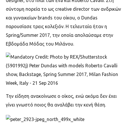
designer,
στο πλάι των
Eva
και
Roberto Cavalli.
Στη
σύντομη πορεία το ως
creative director
των ανδρικών
και γυναικείων b
rands
του οίκου
,
ο
Dundas
παρουσίασε τρεις κολεξιόν. Η τελευταία ήταν η
Spring/Summer 2017,
την οποία απολαύσαμε στην
Εβδομάδα Μόδας του Μιλάνου.
Την είδηση ανακοίνωσε ο οίκος, ενώ ακόμα δεν έχει
γίνει γνωστό ποιος θα αναλάβει την κενή θέση.