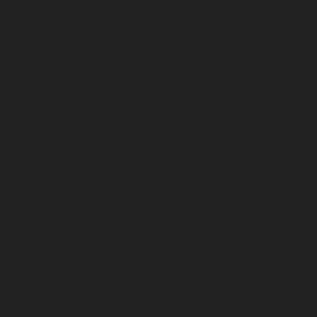
tp://bs.serving-sys.com/serving/adServer.bs?